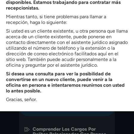
Charlotte, North Carolina. Con más de 35 años de experiencia,
disponibles. Estamos trabajando para contratar más
representa a clientes en asuntos de inmigración, lesiones
recepcionistas.
personales, defensa penal, derecho de familia y compensación
Mientras tanto, si tiene problemas para llamar a
de trabajadores. Está admitido en el Colegio de Abogados del
recepción, haga lo siguiente:
Estado North Carolina (1990) y obtuvo su J.D. cum laude de la
Facultad de Derecho de la Universidad de Creighton. El Sr.
Si usted es un cliente existente, u otra persona que llama
Butler también tiene una licenciatura en Administración de
acerca de un cliente existente, puede ponerse en
Empresas de High Point College.
contacto directamente con el asistente jurídico asignado
utilizando el número de teléfono y la extensión o la
dirección de correo electrónico facilitados aquí en el
VER PERFIL
sitio web. También puede acudir personalmente a la
oficina y preguntar por el asistente jurídico.
Si desea una consulta para ver la posibilidad de
convertirse en un nuevo cliente, puede venir a la
PREVIOUS POST
ENTRADA SIGUIENTE
oficina en persona e intentaremos reunirnos con usted
lo antes posible.
Gracias, señor.
ENTRADAS RECIENTES
Comprender Los Cargos Por