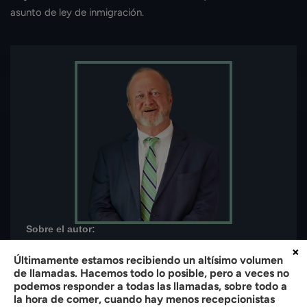
asunto de ley de inmigración.
Sobre el autor:
Bradley W. Butler
×
Últimamente estamos recibiendo un altísimo volumen
Socio de
Butler, Quinn & Hochman, PLLC
de llamadas. Hacemos todo lo posible, pero a veces no
podemos responder a todas las llamadas, sobre todo a
Bradley W. Butler es socio de Butler, Quinn & Hochman, PLLC en
la hora de comer, cuando hay menos recepcionistas