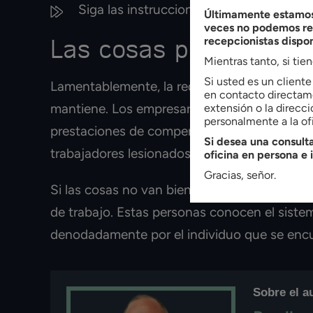
Siga las instrucciones del médico de fo
Últimamente estamos 
veces no podemos res
Las cosas pueden ir m
recepcionistas dispo
Mientras tanto, si tie
Si usted es un client
Lamentablemente, la red de seguridad de la 
en contacto directame
mantiene. Los empresarios o las compañías d
extensión o la direcci
personalmente a la ofi
prestaciones de compensación de los trabaja
Si desea una consulta
trabajadores lesionados pueden encontrarse 
oficina en persona e 
Gracias, señor.
Si las cosas no van bien, puede ser mejor b
de trabajo. Estas personas conocen el sist
denodadamente por el individuo que se encu
Sobre el a