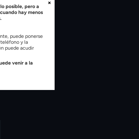
×
o posible, pero a
, cuando hay menos
.
tente, puede ponerse
teléfono y la
ién puede acudir
uede venir a la