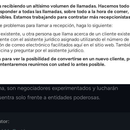
rma precisa y minuciosa.
recibiendo un altísimo volumen de llamadas. Hacemos todo l
ponder a todas las llamadas, sobre todo a la hora de comer
al
nibles. Estamos trabajando para contratar más recepcionistas
ne problemas para llamar a recepción, haga lo siguiente:
e existente, u otra persona que llama acerca de un cliente exis
indemnización por accidente laboral no siempre se
nte con el asistente jurídico asignado utilizando el número de 
e seguros pueden intentar reducir o denegar las
ón de correo electrónico facilitados aquí en el sitio web. Tamb
cina y preguntar por el asistente jurídico.
dores. Mientras se recuperan físicamente, los
 para ver la posibilidad de convertirse en un nuevo cliente, p
en medio de lo que parece un litigio.
intentaremos reunirnos con usted lo antes posible.
uscar la ayuda de un abogado experto en accidentes
ema, son negociadores experimentados y lucharán
entra solo frente a entidades poderosas.
utor: