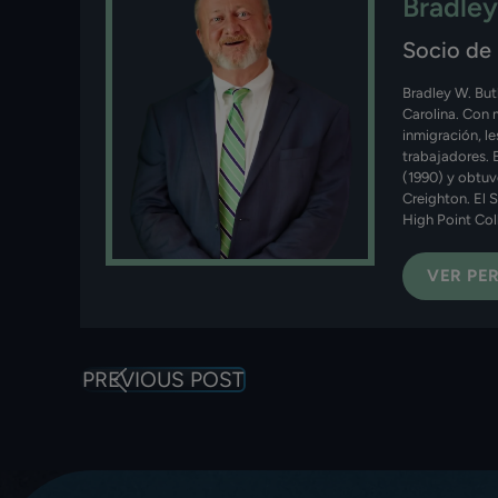
Bradley
Socio de
Bradley W. But
Carolina. Con 
inmigración, l
trabajadores. 
(1990) y obtuv
Creighton. El 
High Point Col
VER PER
PREVIOUS POST