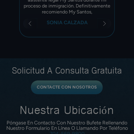
ceso
proceso de inmigración. Definitivamente
de r
recomiendo My Santos,
SONIA CALZADA
Solicitud A
Consulta Gratuita
CONTACTE CON NOSOTROS
Nuestra Ubicación
Póngase En Contacto Con Nuestro Bufete Rellenando
Nuestro Formulario En Línea O Llamando Por Teléfono
704-569-9800