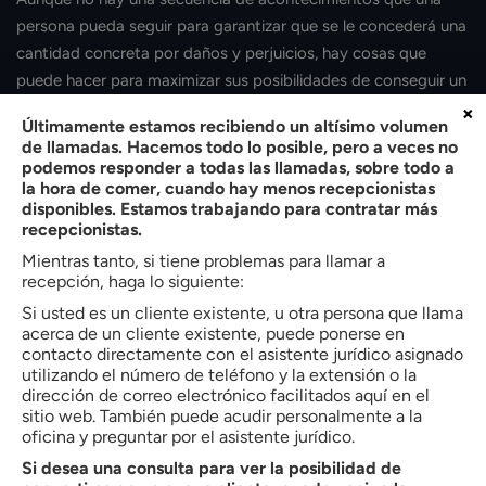
persona pueda seguir para garantizar que se le concederá una
cantidad concreta por daños y perjuicios, hay cosas que
puede hacer para maximizar sus posibilidades de conseguir un
acuerdo que sea justo para usted.
×
Últimamente estamos recibiendo un altísimo volumen
de llamadas. Hacemos todo lo posible, pero a veces no
En primer lugar, tiene que asegurarse de que conoce
podemos responder a todas las llamadas, sobre todo a
perfectamente los daños y perjuicios que solicita y la
la hora de comer, cuando hay menos recepcionistas
disponibles. Estamos trabajando para contratar más
cantidad de dinero que se necesitará para pagarlos, sobre
recepcionistas.
todo en el caso de los que son relativamente sencillos de
Mientras tanto, si tiene problemas para llamar a
calcular.
recepción, haga lo siguiente:
Si usted es un cliente existente, u otra persona que llama
Se incluyen las facturas médicas, el importe de las lesiones y
acerca de un cliente existente, puede ponerse en
las medidas que haya tenido que tomar para recuperarse de
contacto directamente con el asistente jurídico asignado
ellas, los salarios no percibidos y el dolor y sufrimiento que
utilizando el número de teléfono y la extensión o la
dirección de correo electrónico facilitados aquí en el
haya padecido como consecuencia del accidente. Además,
sitio web. También puede acudir personalmente a la
también se incluyen los daños causados a tu coche o el coste
oficina y preguntar por el asistente jurídico.
de sustituirlo.
Si desea una consulta para ver la posibilidad de