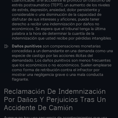
cuantificable. Si el accidente le provocó un trastorno de
estrés postraumático (TEPT), un aumento de los niveles
de estrés, depresión, ansiedad, dolor persistente y
considerable o una disminución de la capacidad de
disfrutar de sus intereses y aficiones, puede tener
derecho a recibir una indemnización por daños no
económicos. Se espera que el tribunal tenga la última
palabra a la hora de determinar la cuantía de la
indemnización que usted recibe por pérdidas intangibles.
Daños punitivos
son compensaciones monetarias
concedidas a un demandante en una demanda como una
especie de castigo por las acciones ilícitas del
demandado. Los daños punitivos son menos frecuentes
que los económicos o no económicos. Suelen emplearse
como forma de retribución contra el infractor por
mostrar una negligencia grave o una mala conducta
flagrante.
Reclamación De Indemnización
Por Daños Y Perjuicios Tras Un
Accidente De Camión
Aunque no hay una secuencia de acontecimientos que una