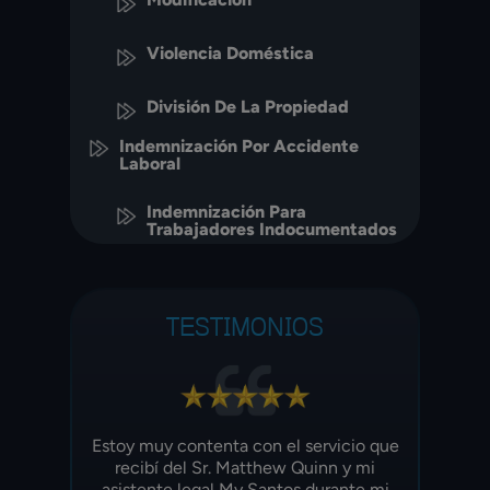
Violencia Doméstica
División De La Propiedad
Indemnización Por Accidente
Laboral
Indemnización Para
Trabajadores Indocumentados
TESTIMONIOS
bogado
Estoy muy contenta con el servicio que
Los m
os
recibí del Sr. Matthew Quinn y mi
¡Mi 
o. Muy
asistente legal My Santos durante mi
ellos h