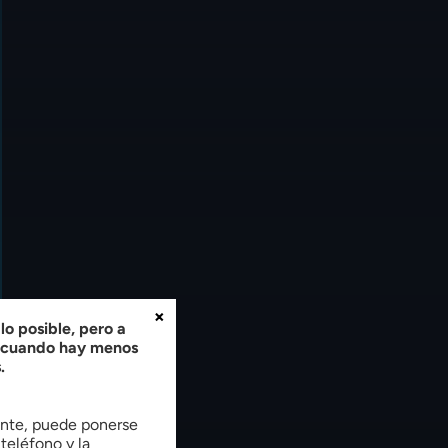
×
o posible, pero a
, cuando hay menos
.
tente, puede ponerse
teléfono y la