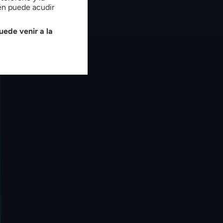
ién puede acudir
uede venir a la