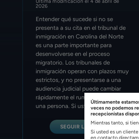
Última modificación el 4 de abril de
2026
Entender qué sucede si no se
presenta a su cita en el tribunal de
inmigración en Carolina del Norte
es una parte importante para
desenvolverse en el proceso
migratorio. Los tribunales de
inmigración operan con plazos muy
estrictos, y no presentarse a una
audiencia judicial puede cambiar
rápidamente el rumbo del caso de
Últimamente estamos 
una persona. Si usted es...
veces no podemos res
recepcionistas dispo
Mientras tanto, si tie
SEGUIR LEYENDO
Si usted es un client
en contacto directame