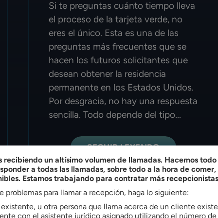
Si te preguntas cuánto tiempo lleva
el proceso de la tarjeta verde, no
eres el único. Esta es una de las
preguntas más frecuentes que se
hacen los futuros solicitantes que
desean obtener la residencia
permanente en los Estados Unidos.
Por desgracia, no hay una respuesta
sencilla. Todo depende del tipo...
SEGUIR LEYENDO
recibiendo un altísimo volumen de llamadas. Hacemos todo l
ponder a todas las llamadas, sobre todo a la hora de comer
nibles. Estamos trabajando para contratar más recepcionistas
ne problemas para llamar a recepción, haga lo siguiente:
e existente, u otra persona que llama acerca de un cliente exis
nte con el asistente jurídico asignado utilizando el número de 