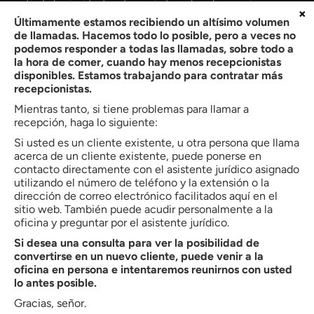
partir de los incidentes denunciados y las observaciones
×
iniciales sin necesidad de pruebas físicas.
Últimamente estamos recibiendo un altísimo volumen
de llamadas. Hacemos todo lo posible, pero a veces no
¿Qué tan frecuentes son los casos
podemos responder a todas las llamadas, sobre todo a
la hora de comer, cuando hay menos recepcionistas
de violencia doméstica en North
disponibles. Estamos trabajando para contratar más
Carolina?
recepcionistas.
Mientras tanto, si tiene problemas para llamar a
Los casos de violencia doméstica son frecuentes en todo el
recepción, haga lo siguiente:
estado. Según el Departamento de Seguridad Pública de
Si usted es un cliente existente, u otra persona que llama
North Carolina,
64 057 víctimas en el estado
denunciaron
acerca de un cliente existente, puede ponerse en
contacto directamente con el asistente jurídico asignado
haber sufrido violencia por parte de su pareja o un familiar en
utilizando el número de teléfono y la extensión o la
2021. En 2024,
Murieron 155 personas
en los homicidios
dirección de correo electrónico facilitados aquí en el
relacionados con la violencia doméstica en North Carolina.
sitio web. También puede acudir personalmente a la
oficina y preguntar por el asistente jurídico.
Esto pone de manifiesto lo habituales que son estas
situaciones y explica por qué los tribunales y las fuerzas del
Si desea una consulta para ver la posibilidad de
convertirse en un nuevo cliente, puede venir a la
orden actúan con urgencia cuando se presentan estas
oficina en persona e intentaremos reunirnos con usted
denuncias.
lo antes posible.
Gracias, señor.
¿Qué sucede tras una detención por