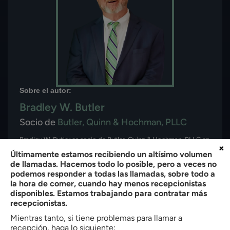
Sobre el autor:
Bradley W. Butler
Socio de
Butler, Quinn & Hochman, PLLC
Bradley W. Butler es socio de Butler, Quinn & Hochman, PLLC en
×
Charlotte, North Carolina. Con más de 35 años de experiencia,
Últimamente estamos recibiendo un altísimo volumen
representa a clientes en asuntos de inmigración, lesiones
de llamadas. Hacemos todo lo posible, pero a veces no
personales, defensa penal, derecho de familia y compensación
podemos responder a todas las llamadas, sobre todo a
de trabajadores. Está admitido en el Colegio de Abogados del
la hora de comer, cuando hay menos recepcionistas
Estado North Carolina (1990) y obtuvo su J.D. cum laude de la
disponibles. Estamos trabajando para contratar más
Facultad de Derecho de la Universidad de Creighton. El Sr.
recepcionistas.
Butler también tiene una licenciatura en Administración de
Mientras tanto, si tiene problemas para llamar a
Empresas de High Point College.
recepción, haga lo siguiente: