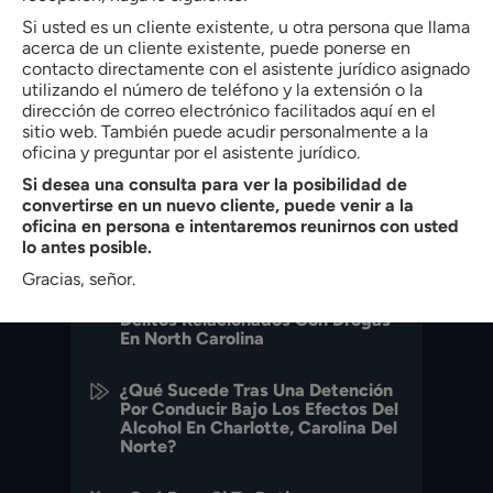
Si usted es un cliente existente, u otra persona que llama
VER PERFIL
acerca de un cliente existente, puede ponerse en
contacto directamente con el asistente jurídico asignado
utilizando el número de teléfono y la extensión o la
dirección de correo electrónico facilitados aquí en el
sitio web. También puede acudir personalmente a la
PREVIOUS POST
ENTRADA SIGUIENTE
oficina y preguntar por el asistente jurídico.
Si desea una consulta para ver la posibilidad de
convertirse en un nuevo cliente, puede venir a la
ENTRADAS RECIENTES
oficina en persona e intentaremos reunirnos con usted
lo antes posible.
Gracias, señor.
Comprender Los Cargos Por
Delitos Relacionados Con Drogas
En North Carolina
¿Qué Sucede Tras Una Detención
Por Conducir Bajo Los Efectos Del
Alcohol En Charlotte, Carolina Del
Norte?