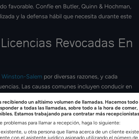
ado favorable. Confíe en Butler, Quinn & Hochman,
izada y la defensa hábil que necesita durante este
Licencias Revocadas En
n
Winston-Salem
por diversas razones, y cada
uencias. Las causas comunes incluyen conducir en
tar en un período de revocación obligatoria, y
recibiendo un altísimo volumen de llamadas. Hacemos todo l
vocada, que a menudo añade más sanciones.
ponder a todas las llamadas, sobre todo a la hora de comer
nibles. Estamos trabajando para contratar más recepcionistas
n su historial de conducción o la comisión de
ne problemas para llamar a recepción, haga lo siguiente:
e existente, u otra persona que llama acerca de un cliente exis
stá bajo suspensión también puede conducir a la
nte con el asistente jurídico asignado utilizando el número de 