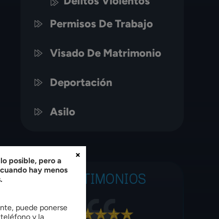
Delitos Violentos
Permisos De Trabajo
Visado De Matrimonio
Deportación
Asilo
×
o posible, pero a
, cuando hay menos
TESTIMONIOS
.
tente, puede ponerse
teléfono y la