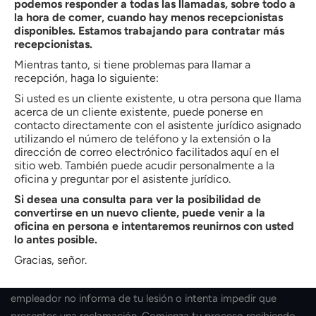
podemos responder a todas las llamadas, sobre todo a
laboral. El sitio
leyes de compensación de los trabajadores de
la hora de comer, cuando hay menos recepcionistas
North Carolina
extender la protección a todos los empleados
disponibles. Estamos trabajando para contratar más
recepcionistas.
sin tener en cuenta su estatus migratorio.
Mientras tanto, si tiene problemas para llamar a
Se prohíbe a los empresarios denunciar a sus trabajadores a
recepción, haga lo siguiente:
las autoridades de inmigración cuando presenten una
Si usted es un cliente existente, u otra persona que llama
acerca de un cliente existente, puede ponerse en
reclamación como medida de represalia. Las agencias
contacto directamente con el asistente jurídico asignado
federales de inmigración no participan en los procesos de las
utilizando el número de teléfono y la extensión o la
agencias estatales de compensación de trabajadores. Un
dirección de correo electrónico facilitados aquí en el
sitio web. También puede acudir personalmente a la
empleador que intente intimidarle o amenace con deportarle
oficina y preguntar por el asistente jurídico.
está infringiendo la ley.
Si desea una consulta para ver la posibilidad de
P: ¿Qué debo hacer si mi empleador
convertirse en un nuevo cliente, puede venir a la
oficina en persona e intentaremos reunirnos con usted
se niega a presentar mi
lo antes posible.
reclamación?
Gracias, señor.
A:
Tienes la opción de emprender acciones legales cuando tu
empleador no informa de tu lesión o intenta impedir que