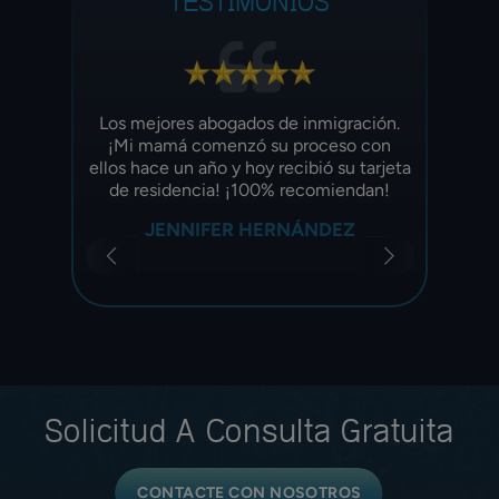
TESTIMONIOS
cio que
Los mejores abogados de inmigración.
Estoy
y mi
¡Mi mamá comenzó su proceso con
I
nte mi
ellos hace un año y hoy recibió su tarjeta
recom
ivamente
de residencia! ¡100% recomiendan!
pro
JENNIFER HERNÁNDEZ
Solicitud A
Consulta Gratuita
CONTACTE CON NOSOTROS