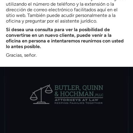
Anoche la policía le paró y le acusó de conducir en
utilizando el número de teléfono y la extensión o la
estado de embriaguez (DWI). Si el tribunal te declara
dirección de correo electrónico facilitados aquí en el
culpable, podrías enfrentarte a penas de cárcel o
sitio web. También puede acudir personalmente a la
oficina y preguntar por el asistente jurídico.
trabajos comunitarios. Podría perder su licencia o tener
que conducir con un bloqueo de encendido. Si usted es...
Si desea una consulta para ver la posibilidad de
convertirse en un nuevo cliente, puede venir a la
SEGUIR LEYENDO
oficina en persona e intentaremos reunirnos con usted
lo antes posible.
Gracias, señor.