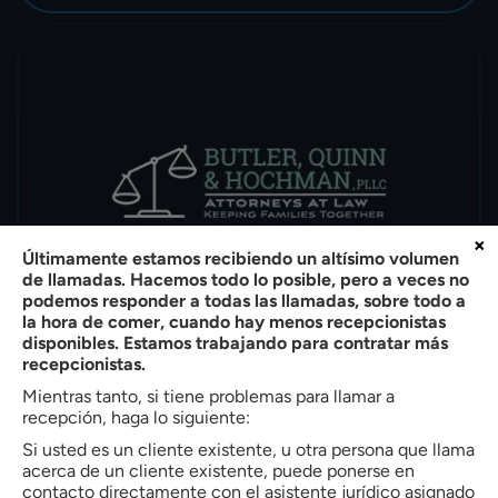
×
Últimamente estamos recibiendo un altísimo volumen
de llamadas. Hacemos todo lo posible, pero a veces no
podemos responder a todas las llamadas, sobre todo a
la hora de comer, cuando hay menos recepcionistas
disponibles. Estamos trabajando para contratar más
¿Tenía la policía un motivo para detenerte y
recepcionistas.
acusarte de conducir ebrio?
Mientras tanto, si tiene problemas para llamar a
recepción, haga lo siguiente:
Por
Bradley W. Butler
|
Cargos por drogas
|
Si usted es un cliente existente, u otra persona que llama
Última modificación el 25 jun, 2020
acerca de un cliente existente, puede ponerse en
contacto directamente con el asistente jurídico asignado