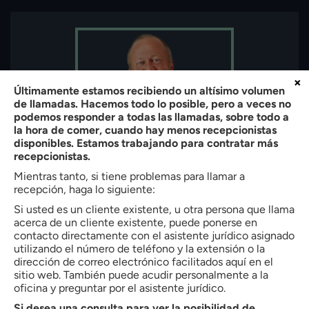
×
Últimamente estamos recibiendo un altísimo volumen
de llamadas. Hacemos todo lo posible, pero a veces no
podemos responder a todas las llamadas, sobre todo a
la hora de comer, cuando hay menos recepcionistas
disponibles. Estamos trabajando para contratar más
recepcionistas.
Mientras tanto, si tiene problemas para llamar a
recepción, haga lo siguiente:
Sobre el autor:
Si usted es un cliente existente, u otra persona que llama
Bradley W. Butler
acerca de un cliente existente, puede ponerse en
contacto directamente con el asistente jurídico asignado
Socio de
Butler, Quinn & Hochman, PLLC
utilizando el número de teléfono y la extensión o la
dirección de correo electrónico facilitados aquí en el
Bradley W. Butler es socio de Butler, Quinn & Hochman, PLLC en
sitio web. También puede acudir personalmente a la
Charlotte, North Carolina. Con más de 35 años de experiencia,
oficina y preguntar por el asistente jurídico.
representa a clientes en asuntos de inmigración, lesiones
personales, defensa penal, derecho de familia y compensación
Si desea una consulta para ver la posibilidad de