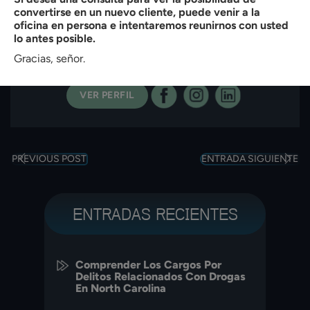
de trabajadores. Está admitido en el Colegio de Abogados del
convertirse en un nuevo cliente, puede venir a la
Estado North Carolina (1990) y obtuvo su J.D. cum laude de la
oficina en persona e intentaremos reunirnos con usted
Facultad de Derecho de la Universidad de Creighton. El Sr.
lo antes posible.
Butler también tiene una licenciatura en Administración de
Gracias, señor.
Empresas de High Point College.
VER PERFIL
PREVIOUS POST
ENTRADA SIGUIENTE
ENTRADAS RECIENTES
Comprender Los Cargos Por
Delitos Relacionados Con Drogas
En North Carolina