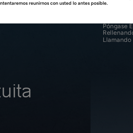
intentaremos reunirnos con usted lo antes posible.
Póngase E
Rellenand
Llamando 
uita