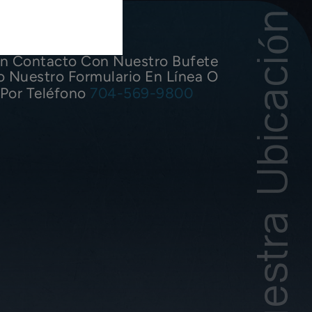
Nuestra Ubicación
n Contacto Con Nuestro Bufete
o Nuestro Formulario En Línea O
Por Teléfono
704-569-9800