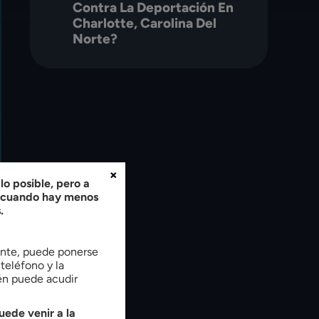
Contra La Deportación En
Charlotte, Carolina Del
Norte?
×
o posible, pero a
, cuando hay menos
.
tente, puede ponerse
teléfono y la
ién puede acudir
uede venir a la