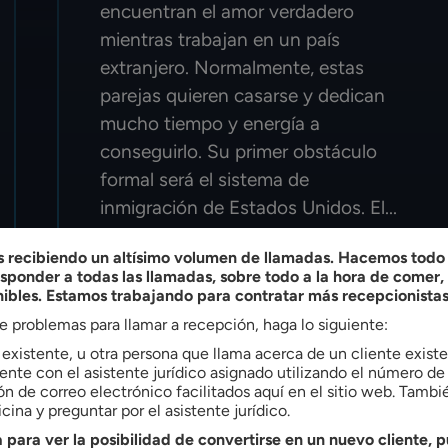
encuentran el amor verdadero
mientras trabajan en un país
extranjero. Normalmente, estas
parejas quieren casarse y dedican
mucho tiempo y energía a
conseguirlo. Su primer obstáculo
formal será el sistema de
inmigración de Estados Unidos. El...
recibiendo un altísimo volumen de llamadas. Hacemos todo l
SEGUIR LEYENDO
ponder a todas las llamadas, sobre todo a la hora de comer
nibles. Estamos trabajando para contratar más recepcionistas
ne problemas para llamar a recepción, haga lo siguiente:
e existente, u otra persona que llama acerca de un cliente exis
nte con el asistente jurídico asignado utilizando el número de 
ón de correo electrónico facilitados aquí en el sitio web. Tamb
cina y preguntar por el asistente jurídico.
 para ver la posibilidad de convertirse en un nuevo cliente, p