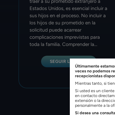
traer a su prometido extranjero a
Estados Unidos, es esencial incluir a
sus hijos en el proceso. No incluir a
los hijos de su prometido en la
solicitud puede acarrear
complicaciones imprevistas para
toda la familia. Comprender la...
SEGUIR LEYENDO
Últimamente estamos 
veces no podemos res
recepcionistas dispo
Mientras tanto, si tie
Si usted es un client
en contacto directame
extensión o la direcci
personalmente a la ofi
Si desea una consulta