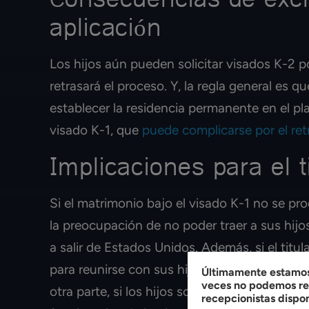
Consecuencias de exclu
aplicación
Los hijos aún pueden solicitar visados K-2 p
retrasará el proceso. Y, la regla general es 
establecer la residencia permanente en el pl
visado K-1, que
puede complicarse por el ret
Implicaciones para el t
Si el matrimonio bajo el visado K-1 no se pr
la preocupación de no poder traer a sus hijos
a salir de Estados Unidos. Además, si el titu
para reunirse con sus hijos, cualquier intent
Últimamente estamos 
veces no podemos res
otra parte, si los hijos son encontrados post
recepcionistas dispo