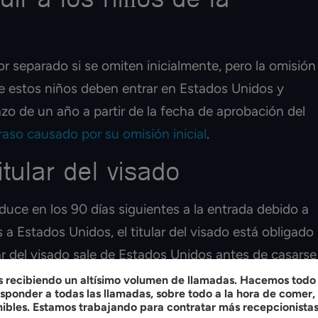
ir a los niños de la
or separado si se omiten inicialmente, pero la omisión
que estos niños deben entrar en Estados Unidos y
azo de un año a partir de la fecha de aprobación del
raso causado por su omisión inicial
.
itular del visado
oduce en los 90 días siguientes a la entrada debido a
 a Estados Unidos, el titular del visado está obligado
lar del visado sale de Estados Unidos antes de casarse
o de reingreso podría requerir un nuevo visado. Por
recibiendo un altísimo volumen de llamadas. Hacemos todo l
ponder a todas las llamadas, sobre todo a la hora de comer
eriormente en el proceso de inmigración, los
nibles. Estamos trabajando para contratar más recepcionistas