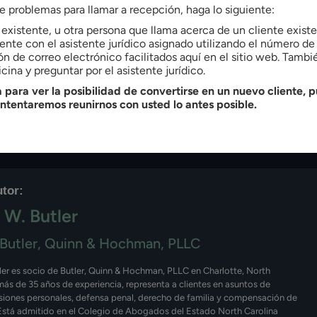
 cuestiones de candidez.
ne problemas para llamar a recepción, haga lo siguiente:
e existente, u otra persona que llama acerca de un cliente exis
 en la solicitud de visado K-1 puede acarrear
nte con el asistente jurídico asignado utilizando el número de 
ón de correo electrónico facilitados aquí en el sitio web. Tamb
es familiares y el estatus legal. Es imperativo
cina y preguntar por el asistente jurídico.
estidad para asegurar una transición sin problemas
 para ver la posibilidad de convertirse en un nuevo cliente, p
intentaremos reunirnos con usted lo antes posible.
r los entresijos de las solicitudes de visado y los
el viaje de inmigración.
utor:
 W. Butler
Butler, Quinn & Hochman, PLLC
ler es socio de Butler, Quinn & Hochman, PLLC en Charlotte, North
más de 35 años de experiencia, representa a clientes en asuntos de
esiones personales, defensa penal, derecho de familia y compensación de
Está admitido en el Colegio de Abogados del Estado North Carolina