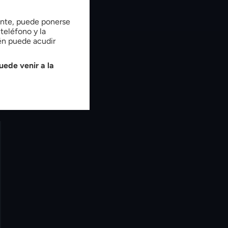
tente, puede ponerse
teléfono y la
ién puede acudir
uede venir a la