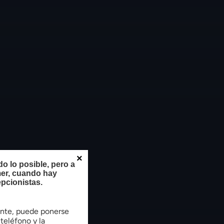
×
 lo posible, pero a
mer, cuando hay
pcionistas.
tente, puede ponerse
teléfono y la