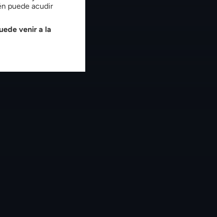
ién puede acudir
uede venir a la