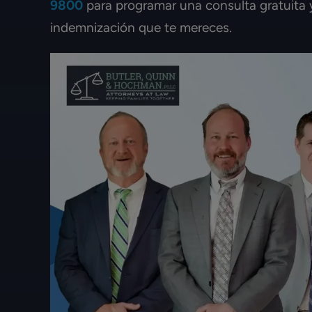
9800
para programar una consulta gratuita
inmigración. ¡Mi
indemnización que te mereces.
proceso con ellos 
recibió su tarjet
¡100% rec
JENNIFER 