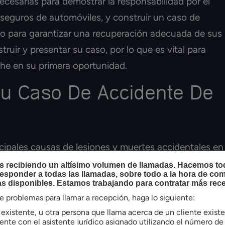
ecesarias para demostrar la responsabilidad por el
seguros de automóviles, y construir un caso de
rio para garantizar una recuperación adecuada de sus
ruir y presentar su caso, por lo que es vital para
he en su primera oportunidad.
Su Caso De Accidente De
cipales causas de lesiones y muertes accidentales en
cional de Seguridad
informó que en 2023, hubo
 recibiendo un altísimo volumen de llamadas. Hacemos todo
sponder a todas las llamadas, sobre todo a la hora de co
das médicamente por accidentes automovilísticos en
s disponibles. Estamos trabajando para contratar más rece
ad Pública de Carolina del Sur
registró un total de
ne problemas para llamar a recepción, haga lo siguiente:
3, muchas de las cuales se saldaron con heridos o
e existente, u otra persona que llama acerca de un cliente exis
nte con el asistente jurídico asignado utilizando el número de 