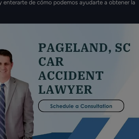
 y enterarte de cómo podemos ayudarte a obtener la
 mamá comenzó su
abogado Ian Hochman y Elizabet
hace un año y hoy
Los recomiendo a ellos y a su equi
a de residencia!
Muy profesional e hicieron el
omiendan!
proceso comprensivo y generos
HERNÁNDEZ
MELISSA CHÁVEZ