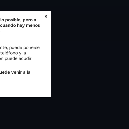
×
o posible, pero a
, cuando hay menos
.
tente, puede ponerse
teléfono y la
ién puede acudir
uede venir a la