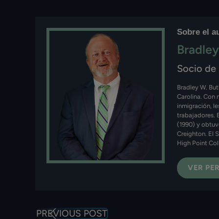
Sobre el a
Bradley
Socio de
Bradley W. But
Carolina. Con 
inmigración, l
trabajadores. 
(1990) y obtuv
Creighton. El 
High Point Col
VER PER
PREVIOUS POST