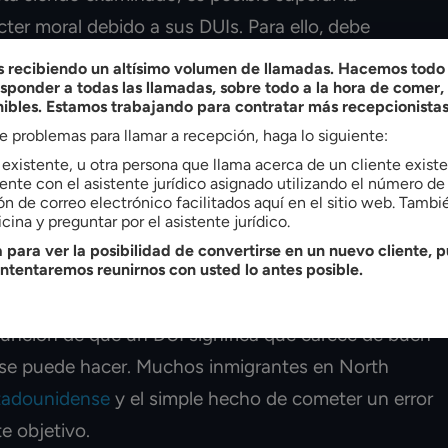
ter moral debido a sus DUIs. Para ello, debe
s que de otro modo tenía buen carácter moral
recibiendo un altísimo volumen de llamadas. Hacemos todo l
ponder a todas las llamadas, sobre todo a la hora de comer
que su carácter está siendo examinado. Esta podría
nibles. Estamos trabajando para contratar más recepcionistas
puede solicitar la ciudadanía, incluso si usted tiene
ne problemas para llamar a recepción, haga lo siguiente:
e existente, u otra persona que llama acerca de un cliente exis
nte con el asistente jurídico asignado utilizando el número de 
 si cometió un error
ón de correo electrónico facilitados aquí en el sitio web. Tamb
cina y preguntar por el asistente jurídico.
 para ver la posibilidad de convertirse en un nuevo cliente, p
intentaremos reunirnos con usted lo antes posible.
bilitará automáticamente para la ciudadanía. Usted
esunción de que un DUI significa que carece de buen
 se puede hacer. Muchos inmigrantes en North
tadounidense
y el simple hecho de cometer un error
te objetivo.