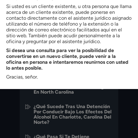
Si usted es un cliente existente, u otra persona que llama
VER PERFIL
acerca de un cliente existente, puede ponerse en
contacto directamente con el asistente jurídico asignado
utilizando el número de teléfono y la extensión o la
dirección de correo electrónico facilitados aquí en el
PREVIOUS POST
ENTRADA SIGUIENTE
sitio web. También puede acudir personalmente a la
oficina y preguntar por el asistente jurídico.
Si desea una consulta para ver la posibilidad de
convertirse en un nuevo cliente, puede venir a la
ENTRADAS RECIENTES
oficina en persona e intentaremos reunirnos con usted
lo antes posible.
Gracias, señor.
Comprender Los Cargos Por
Delitos Relacionados Con Drogas
En North Carolina
¿Qué Sucede Tras Una Detención
Por Conducir Bajo Los Efectos Del
Alcohol En Charlotte, Carolina Del
Norte?
¿Qué Pasa Si Te Detiene