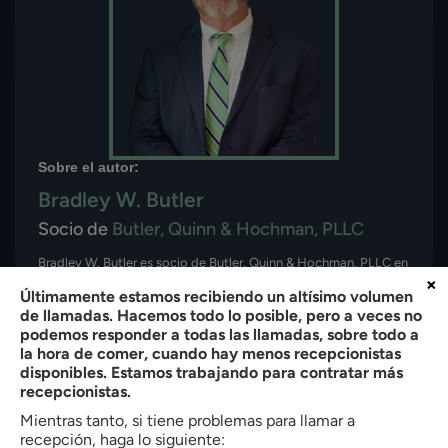
Sobre el autor:
Bradley W. Butler
Socio de
Butler, Quinn & Hochman, PLLC
Bradley W. Butler es socio de Butler, Quinn & Hochman, PLLC en
×
Charlotte, North Carolina. Con más de 35 años de experiencia,
Últimamente estamos recibiendo un altísimo volumen
representa a clientes en asuntos de inmigración, lesiones
de llamadas. Hacemos todo lo posible, pero a veces no
personales, defensa penal, derecho de familia y compensación
podemos responder a todas las llamadas, sobre todo a
de trabajadores. Está admitido en el Colegio de Abogados del
la hora de comer, cuando hay menos recepcionistas
Estado North Carolina (1990) y obtuvo su J.D. cum laude de la
disponibles. Estamos trabajando para contratar más
Facultad de Derecho de la Universidad de Creighton. El Sr.
recepcionistas.
Butler también tiene una licenciatura en Administración de
Empresas de High Point College.
Mientras tanto, si tiene problemas para llamar a
recepción, haga lo siguiente: