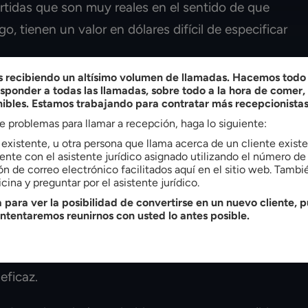
tidas que son muy reales en el sentido de que
o, tienen un valor en dólares difícil de especificar
recibiendo un altísimo volumen de llamadas. Hacemos todo l
as víctimas de Charlotte
ponder a todas las llamadas, sobre todo a la hora de comer
nibles. Estamos trabajando para contratar más recepcionistas
mnización adicional?
ne problemas para llamar a recepción, haga lo siguiente:
e existente, u otra persona que llama acerca de un cliente exis
e la indemnización por accidente de trabajo no
nte con el asistente jurídico asignado utilizando el número de 
ón de correo electrónico facilitados aquí en el sitio web. Tamb
en primer lugar solicitar de todos modos
cina y preguntar por el asistente jurídico.
 de trabajo.
 para ver la posibilidad de convertirse en un nuevo cliente, p
intentaremos reunirnos con usted lo antes posible.
 la idea que subyace a la indemnización por accidente
ciban al menos parte del dinero que necesitan tras
eficaz.