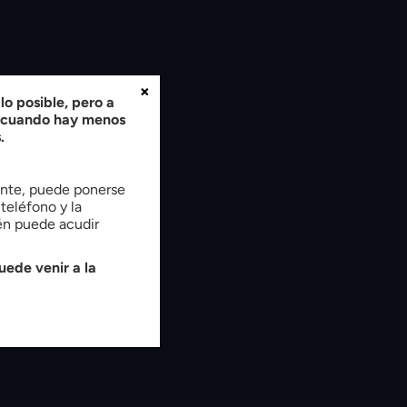
×
o posible, pero a
, cuando hay menos
.
tente, puede ponerse
teléfono y la
ién puede acudir
uede venir a la