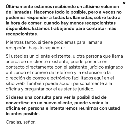
×
Últimamente estamos recibiendo un altísimo volumen
de llamadas. Hacemos todo lo posible, pero a veces no
podemos responder a todas las llamadas, sobre todo a
Sobre el autor:
la hora de comer, cuando hay menos recepcionistas
Bradley W. Butler
disponibles. Estamos trabajando para contratar más
recepcionistas.
Socio de
Butler, Quinn & Hochman, PLLC
Mientras tanto, si tiene problemas para llamar a
Bradley W. Butler es socio de Butler, Quinn & Hochman, PLLC en
recepción, haga lo siguiente:
Charlotte, North Carolina. Con más de 35 años de experiencia,
Si usted es un cliente existente, u otra persona que llama
representa a clientes en asuntos de inmigración, lesiones
acerca de un cliente existente, puede ponerse en
personales, defensa penal, derecho de familia y compensación
contacto directamente con el asistente jurídico asignado
de trabajadores. Está admitido en el Colegio de Abogados del
utilizando el número de teléfono y la extensión o la
Estado North Carolina (1990) y obtuvo su J.D. cum laude de la
dirección de correo electrónico facilitados aquí en el
Facultad de Derecho de la Universidad de Creighton. El Sr.
sitio web. También puede acudir personalmente a la
Butler también tiene una licenciatura en Administración de
oficina y preguntar por el asistente jurídico.
Empresas de High Point College.
Si desea una consulta para ver la posibilidad de
convertirse en un nuevo cliente, puede venir a la
VER PERFIL
oficina en persona e intentaremos reunirnos con usted
lo antes posible.
Gracias, señor.