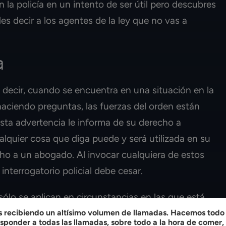
 la policía en un intento de ser útil pero descubres
es decir a los agentes de la ley que no vas a
a
es decir, cuando se encuentra en una situación en la
haciendo preguntas, las fuerzas del orden están
Esta advertencia le informa de su derecho a
lquier cosa que diga puede y será utilizada en su
cho a un abogado. Al invocar cualquiera de estos
interrogatorio policial debe cesar.
lo se aplican en circunstancias en las que está
eces la policía intentará evitar informarle de sus
recibiendo un altísimo volumen de llamadas. Hacemos todo l
ponder a todas las llamadas, sobre todo a la hora de comer