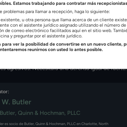
rsación "amistosa". Por eso siempre es útil
nibles. Estamos trabajando para contratar más recepcionistas
de irte antes de responder a cualquier pregunta.
ne problemas para llamar a recepción, haga lo siguiente:
e existente, u otra persona que llama acerca de un cliente exis
nte con el asistente jurídico asignado utilizando el número de 
ón de correo electrónico facilitados aquí en el sitio web. Tamb
cina y preguntar por el asistente jurídico.
ecesita conocer cada
defensa penal
opción a su
 para ver la posibilidad de convertirse en un nuevo cliente, p
intentaremos reunirnos con usted lo antes posible.
ey, y busque la ayuda durante este tiempo difícil si
pués de todo, si usted termina acusado de un delito,
les agresivos. Necesitará una defensa igual de fuerte.
utor:
 W. Butler
Butler, Quinn & Hochman, PLLC
ler es socio de Butler, Quinn & Hochman, PLLC en Charlotte, North