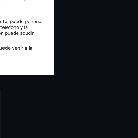
.
tente, puede ponerse
teléfono y la
ién puede acudir
uede venir a la