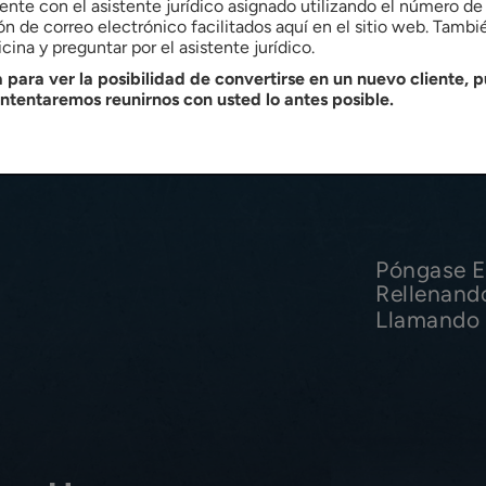
nte con el asistente jurídico asignado utilizando el número de 
ón de correo electrónico facilitados aquí en el sitio web. Tamb
cina y preguntar por el asistente jurídico.
...
3
4
5
 para ver la posibilidad de convertirse en un nuevo cliente, p
intentaremos reunirnos con usted lo antes posible.
Póngase E
Rellenand
Llamando 