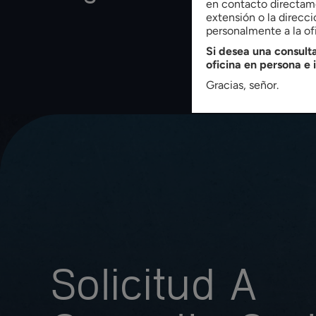
en contacto directame
extensión o la direcci
personalmente a la ofi
1
Si desea una consulta
oficina en persona e 
Gracias, señor.
Solicitud A