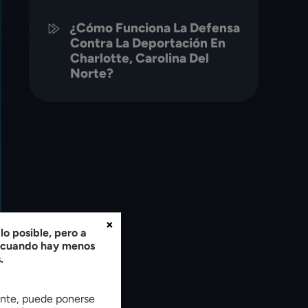
¿Cómo Funciona La Defensa
Contra La Deportación En
Charlotte, Carolina Del
Norte?
×
o posible, pero a
, cuando hay menos
.
tente, puede ponerse