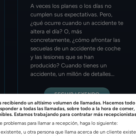
A veces los planes o los días no
cumplen sus expectativas. Pero,
¿qué ocurre cuando un accidente te
altera el día? O, más
concretamente, ¿cómo afrontar las
secuelas de un accidente de coche
y las lesiones que se han
producido? Cuando tienes un
accidente, un millón de detalles...
SEGUIR LEYENDO
recibiendo un altísimo volumen de llamadas. Hacemos todo l
ponder a todas las llamadas, sobre todo a la hora de comer
nibles. Estamos trabajando para contratar más recepcionistas
ne problemas para llamar a recepción, haga lo siguiente:
das
e existente, u otra persona que llama acerca de un cliente exis