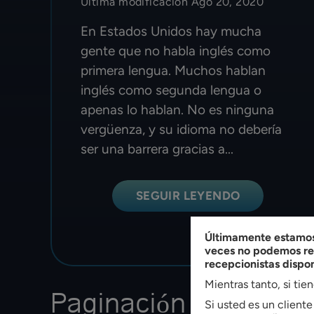
Última modificación Ago 20, 2020
En Estados Unidos hay mucha
gente que no habla inglés como
primera lengua. Muchos hablan
inglés como segunda lengua o
apenas lo hablan. No es ninguna
vergüenza, y su idioma no debería
ser una barrera gracias a...
SEGUIR LEYENDO
Últimamente estamos 
veces no podemos res
recepcionistas dispo
Mientras tanto, si tie
Paginación De Entra
Si usted es un client