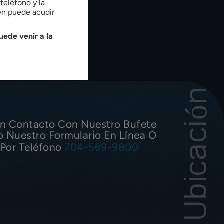
teléfono y la
ién puede acudir
uede venir a la
Nuestra Ubicación
n Contacto Con Nuestro Bufete
o Nuestro Formulario En Línea O
Por Teléfono
704-569-9800